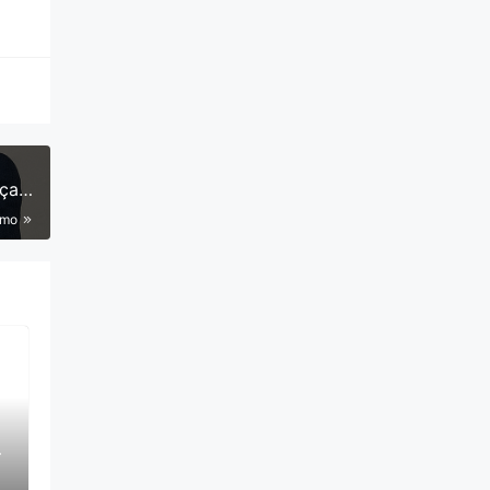
nças
imo