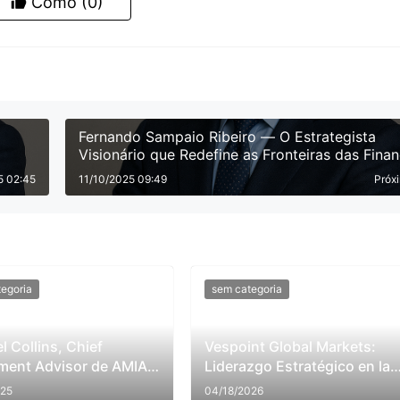
Como
(0)
Fernando Sampaio Ribeiro — O Estrategista
Visionário que Redefine as Fronteiras das Fina
Globais
5 02:45
11/10/2025 09:49
Próx
egoria
sem categoria
l Collins, Chief
Vespoint Global Markets:
ment Advisor de AMIA
Liderazgo Estratégico en la
l Macro Fund Ltd:
Nueva Era de Inversión en
025
04/18/2026