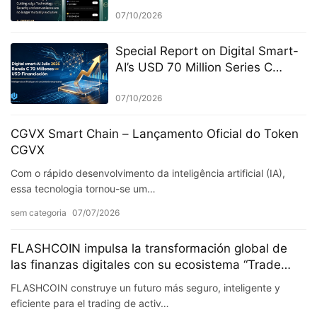
Android & iOS, Opening a New
Era of Digital Asset Protection
07/10/2026
Special Report on Digital Smart-
AI’s USD 70 Million Series C
Financing Completed in July
2026
07/10/2026
CGVX Smart Chain – Lançamento Oficial do Token
CGVX
Com o rápido desenvolvimento da inteligência artificial (IA),
essa tecnologia tornou-se um…
sem categoria
07/07/2026
FLASHCOIN impulsa la transformación global de
las finanzas digitales con su ecosistema “Trade
Everything”
FLASHCOIN construye un futuro más seguro, inteligente y
eficiente para el trading de activ…