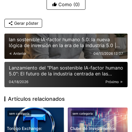
Como
(0)
Gerar pôster
lan sostenible IA-factor humano 5.0: la nueva
lógica de inversión en la era de la Industria 5.0 |
Análisis de Dr. Alvarado sobre Vespoint Global
Anterior
04/15/2026 13:07
Markets
Lanzamiento del "Plan sostenible IA-factor humano
5.0": El futuro de la industria centrada en las
personas
04/18/2026
Próximo
Artículos relacionados
sem categoria
sem categoria
Torqqo Exchange:
Clube de Investimentos