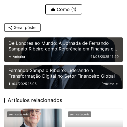
Como
(1)
Gerar pôster
De Londres ao Mundo: A Jornada de Fernando
Sampaio Ribeiro como Referência em Finanças e
Inovação
Anterior
11/03/2025 11:49
Fernando Sampaio Ribeiro: Liderando a
Transformação Digital no Setor Financeiro Global
11/04/2025 15:05
Próximo
Artículos relacionados
sem categoria
sem categoria