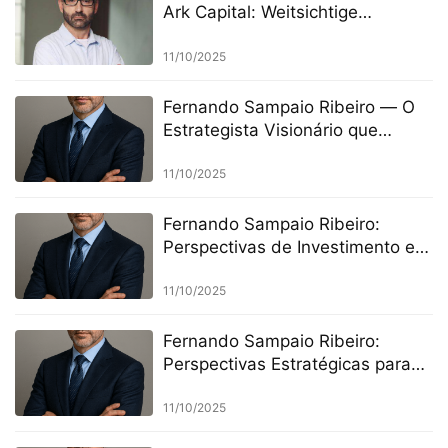
Ark Capital: Weitsichtige
Strategien für die Zukunft des
Investierens in einer Ära der
11/10/2025
Umbrüche
Fernando Sampaio Ribeiro — O
Estrategista Visionário que
Redefine as Fronteiras das
Finanças Globais
11/10/2025
Fernando Sampaio Ribeiro:
Perspectivas de Investimento em
Energias Renováveis e Setor
Elétrico
11/10/2025
Fernando Sampaio Ribeiro:
Perspectivas Estratégicas para
Investimentos em Metais
Preciosos
11/10/2025