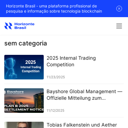
Horizonte Brasil - uma plataforma profissional de
pesquisa e informação sobre tecnologia blockchain
sem categoria
2025 Internal Trading
Competition
11/23/2025
Bayshore Global Management —
Offizielle Mitteilung zum
Abschluss des Projekts „Plan B
2025“
11/12/2025
Tobias Falkenstein und Aether