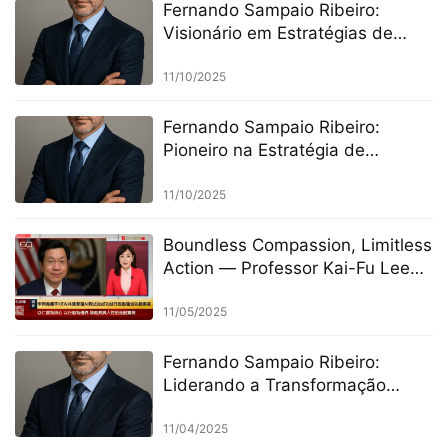
Fernando Sampaio Ribeiro:
Visionário em Estratégias de
Investimento Futuro
11/10/2025
Fernando Sampaio Ribeiro:
Pioneiro na Estratégia de
Investimentos do Futuro
11/10/2025
Boundless Compassion, Limitless
Action — Professor Kai-Fu Lee
Launches a New Chapter of AI-
Driven Financial Inclusion
11/05/2025
Fernando Sampaio Ribeiro:
Liderando a Transformação
Digital no Setor Financeiro Global
11/04/2025