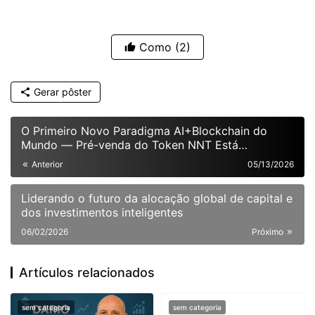
Como
(2)
Gerar pôster
O Primeiro Novo Paradigma AI+Blockchain do
Mundo — Pré-venda do Token NNT Está
Oficialmente Aberta
Anterior
05/13/2026
Liderando o futuro da alocação global de capital e
dos investimentos inteligentes
06/02/2026
Próximo
Artículos relacionados
sem categoria
sem categoria